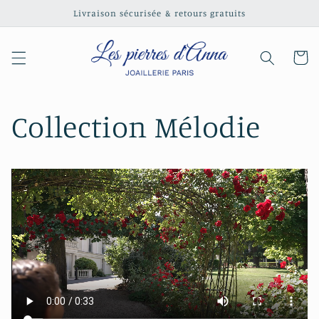
et
Livraison sécurisée & retours gratuits
passer
au
contenu
Panier
Collection Mélodie